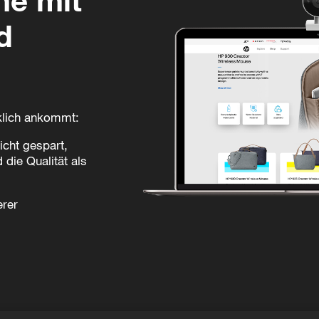
d
rklich ankommt:
icht gespart,
die Qualität als
erer