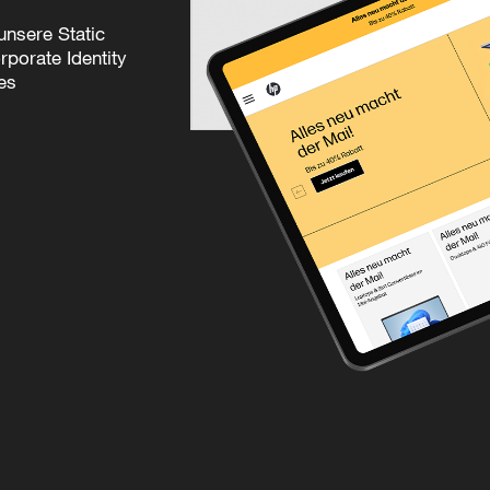
unsere Static
porate Identity
es